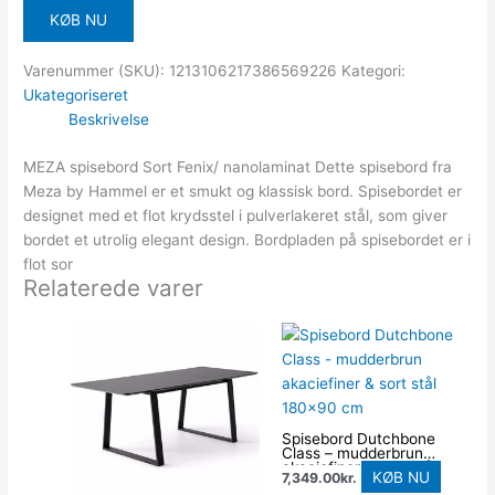
KØB NU
Varenummer (SKU):
1213106217386569226
Kategori:
Ukategoriseret
Beskrivelse
MEZA spisebord Sort Fenix/ nanolaminat Dette spisebord fra
Meza by Hammel er et smukt og klassisk bord. Spisebordet er
designet med et flot krydsstel i pulverlakeret stål, som giver
bordet et utrolig elegant design. Bordpladen på spisebordet er i
flot sor
Relaterede varer
Spisebord Dutchbone
Class – mudderbrun
akaciefiner & sort stål
KØB NU
7,349.00
kr.
180×90 cm