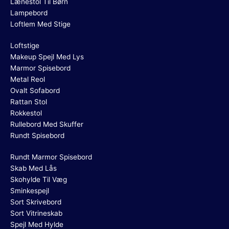
Lænestol Til Børn
Lampebord
Loftlem Med Stige
Loftstige
Makeup Spejl Med Lys
Marmor Spisebord
Metal Reol
Ovalt Sofabord
Rattan Stol
Rokkestol
Rullebord Med Skuffer
Rundt Spisebord
Rundt Marmor Spisebord
Skab Med Lås
Skohylde Til Væg
Sminkespejl
Sort Skrivebord
Sort Vitrineskab
Spejl Med Hylde