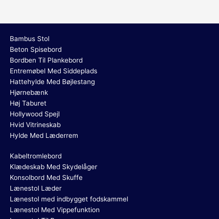
Bambus Stol
Beton Spisebord
Bordben Til Plankebord
Entremøbel Med Siddeplads
Hattehylde Med Bøjlestang
Hjørnebænk
Høj Taburet
Hollywood Spejl
Hvid Vitrineskab
Hylde Med Læderrem
Kabeltromlebord
Klædeskab Med Skydelåger
Konsolbord Med Skuffe
Lænestol Læder
Lænestol med indbygget fodskammel
Lænestol Med Vippefunktion