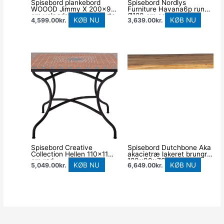
Spisebord plankebord
Spisebord Nordlys
WOOOD Jimmy X 200×90
Furniture Havana6p rund
cm valnødsfiner mat sorte
Ø120 cm sort fyrretræ
KØB NU
KØB NU
4,599.00
kr.
3,639.00
kr.
metalben
Spisebord Creative
Spisebord Dutchbone Aka
Collection Hellen 110×110
akacietræ lakeret brungrå
cm rød
180x90x76 cm sort
KØB NU
KØB NU
5,049.00
kr.
6,649.00
kr.
mosaikglasbordplade med
jernunderstel
sort stel