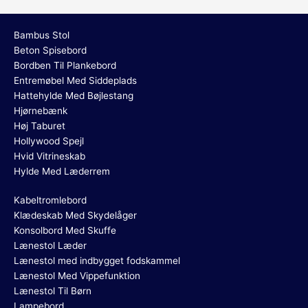
Bambus Stol
Beton Spisebord
Bordben Til Plankebord
Entremøbel Med Siddeplads
Hattehylde Med Bøjlestang
Hjørnebænk
Høj Taburet
Hollywood Spejl
Hvid Vitrineskab
Hylde Med Læderrem
Kabeltromlebord
Klædeskab Med Skydelåger
Konsolbord Med Skuffe
Lænestol Læder
Lænestol med indbygget fodskammel
Lænestol Med Vippefunktion
Lænestol Til Børn
Lampebord