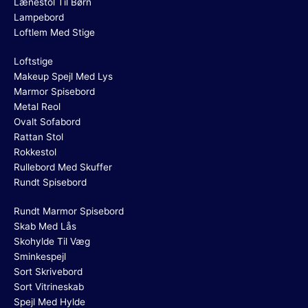
Lænestol Til Børn
Lampebord
Loftlem Med Stige
Loftstige
Makeup Spejl Med Lys
Marmor Spisebord
Metal Reol
Ovalt Sofabord
Rattan Stol
Rokkestol
Rullebord Med Skuffer
Rundt Spisebord
Rundt Marmor Spisebord
Skab Med Lås
Skohylde Til Væg
Sminkespejl
Sort Skrivebord
Sort Vitrineskab
Spejl Med Hylde