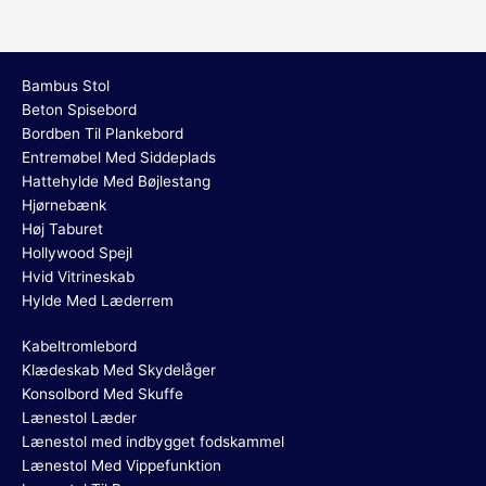
Bambus Stol
Beton Spisebord
Bordben Til Plankebord
Entremøbel Med Siddeplads
Hattehylde Med Bøjlestang
Hjørnebænk
Høj Taburet
Hollywood Spejl
Hvid Vitrineskab
Hylde Med Læderrem
Kabeltromlebord
Klædeskab Med Skydelåger
Konsolbord Med Skuffe
Lænestol Læder
Lænestol med indbygget fodskammel
Lænestol Med Vippefunktion