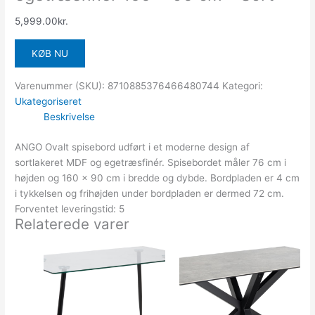
5,999.00
kr.
KØB NU
Varenummer (SKU):
8710885376466480744
Kategori:
Ukategoriseret
Beskrivelse
ANGO Ovalt spisebord udført i et moderne design af
sortlakeret MDF og egetræsfinér. Spisebordet måler 76 cm i
højden og 160 x 90 cm i bredde og dybde. Bordpladen er 4 cm
i tykkelsen og frihøjden under bordpladen er dermed 72 cm.
Forventet leveringstid: 5
Relaterede varer