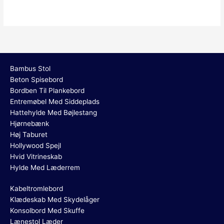
Bambus Stol
Beton Spisebord
Bordben Til Plankebord
Entremøbel Med Siddeplads
Hattehylde Med Bøjlestang
Hjørnebænk
Høj Taburet
Hollywood Spejl
Hvid Vitrineskab
Hylde Med Læderrem
Kabeltromlebord
Klædeskab Med Skydelåger
Konsolbord Med Skuffe
Lænestol Læder